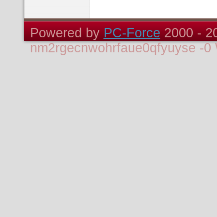
Powered by
PC-Force
2000 -
2
nm2rgecnwohrfaue0qfyuyse
-0